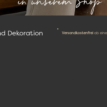
in unserem Shop
nd Dekoration
Versandkostenfrei
ab eine
No products to show here
Back to Shopping