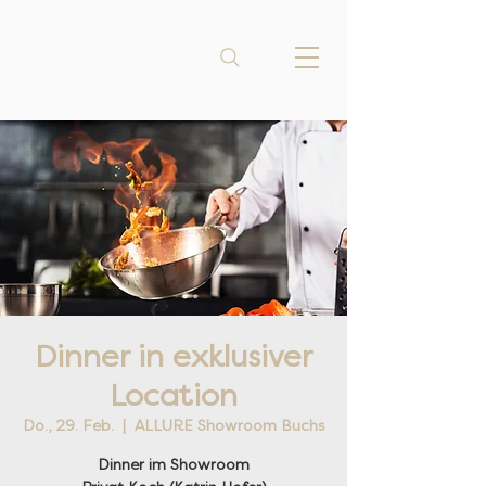
Dinner in exklusiver
Location
Do., 29. Feb.
  |  
ALLURE Showroom Buchs
Dinner im Showroom